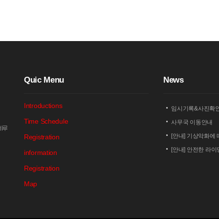
Q
uic Menu
N
ews
Introductions
임시기록&사진확
Time Schedule
사무국 이동안내
암비루
[안내] 기상악화에 
Registration
[안내] 안전한 라
information
[안내] 상남 부녀회
Registration
2026 세나 설악
Map