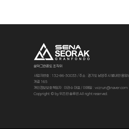
설악그란폰도 조직위
사업자번호 : 132-86-30033 / 주소 : 경기도 남양주시 별내면 용
개길 165
개인정보보호책임자 : 이관수 대표 / 이메일 : wizrun@naver.com
Copyright © by 위즈런 솔루션 All right reserved.