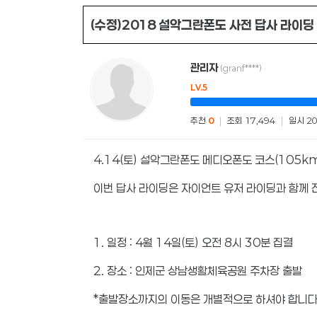
(수정)2018 설악그란폰도 사전 답사 라이딩
관리자
(granf****)
LV.5
추천
0
|
조회 17,494
|
일시 20
4.14(토) 설악그란폰도 메디오폰도 코스(105
이번 답사 라이딩은 자이언트 유저 라이딩과 함께 
1. 일정 : 4월 14일(토) 오전 8시 30분 집결
2. 장소 : 인제군 상남생활체육공원 주차장 출발
*출발장소까지의 이동은 개별적으로 하셔야 합니다