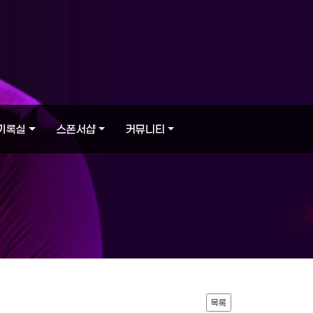
기록실
스폰서샵
커뮤니티
목록