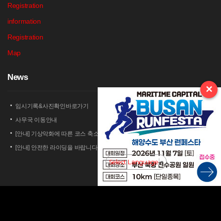
Registration
information
Registration
Map
N
ews
×
임시기록&사진확인바로가기
사무국 이동안내
[안내] 기상악화에 따른 코스 축소 운영 안내
[안내] 안전한 라이딩을 바랍니다
[안내] 상남 부녀회 김밥 단체주문 및 먹거리 부스 운영 안내
Select Language
▼
2026 세나 설악그란폰도 보험 가입 안내