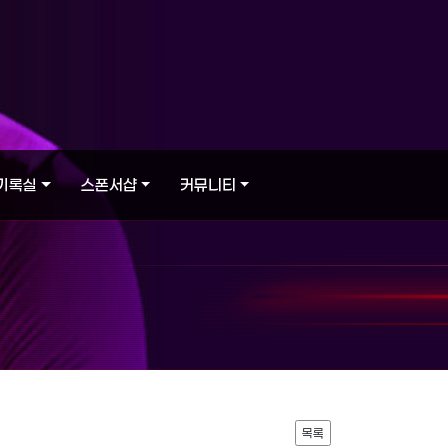
기록실
스폰서샵
커뮤니티
목록