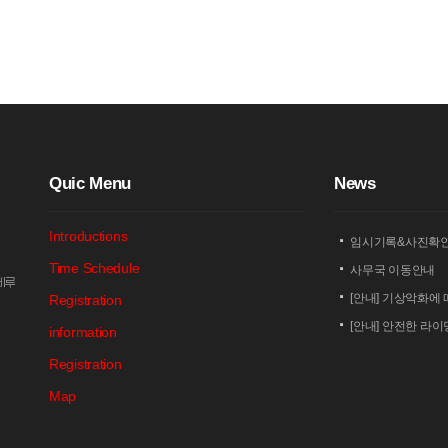
Q
uic Menu
N
ews
Introductions
임시기록&사진확
Time Schedule
사무국 이동안내
암비루
[안내] 기상악화에 
Registration
[안내] 안전한 라
information
[안내] 상남 부녀회
Registration
2026 세나 설악
Map