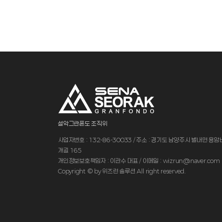
설악그란폰도 조직위
사업자번호 : 132-86-30033 / 주소 : 경기도 남양주시 별내면 용
개길 165
개인정보보호책임자 : 이관수 대표 / 이메일 : wizrun@naver.com
Copyright © by 위즈런 솔루션 All right reserved.