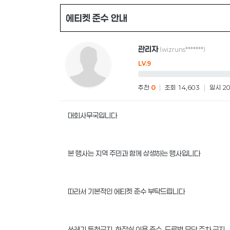
에티켓 준수 안내
관리자
(wizruns*******)
LV.9
추천
0
|
조회 14,603
|
일시 20
대회사무국입니다
본 행사는 지역 주민과 함께 상생하는 행사입니다
따라서 기본적인 에티켓 준수 부탁드립니다
쓰레기 투척금지, 화장실 이용 준수, 도로변 무단 주차 금지