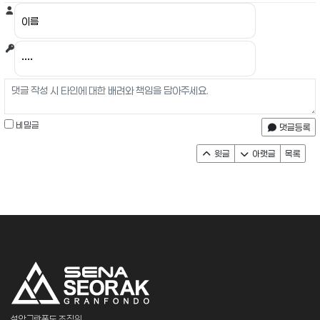
비밀글
댓글등록
윗글
아랫글
목록
설악그란폰도 조직위