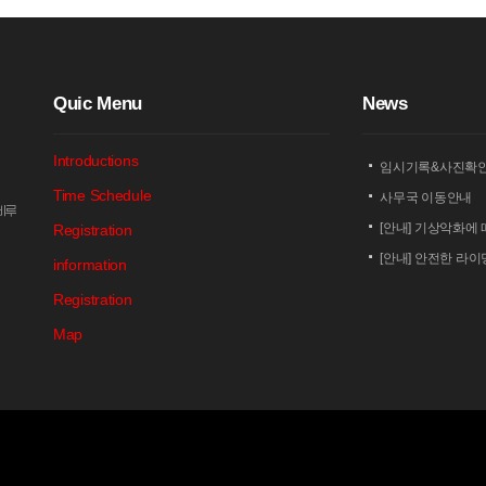
Q
uic Menu
N
ews
Introductions
임시기록&사진확
Time Schedule
사무국 이동안내
암비루
[안내] 기상악화에 
Registration
[안내] 안전한 라
information
[안내] 상남 부녀회
Registration
2026 세나 설악
Map