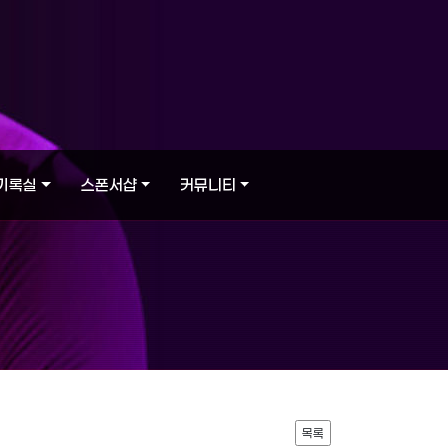
기록실
스폰서샵
커뮤니티
목록