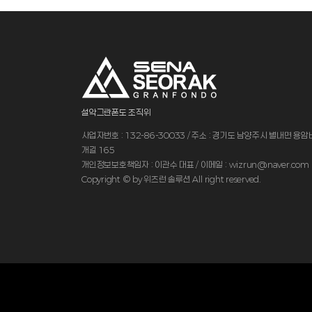
설악그란폰도 조직위
사업자번호 : 132-86-30033 / 주소 : 경기도 남양주시 별내면 용
개길 165
개인정보보호책임자 : 이관수 대표 / 이메일 : wizrun@naver.com
Copyright © by 위즈런 솔루션 All right reserved.