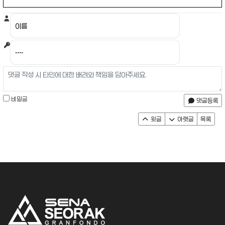
비밀글
댓글등록
윗글
아랫글
목록