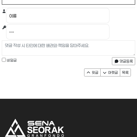
비밀글
댓글등록
윗글
아랫글
목록