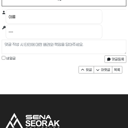
비밀글
댓글등록
윗글
아랫글
목록