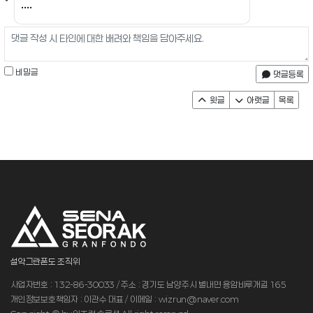
비밀글
댓글등록
윗글
아랫글
목록
설악그란폰도 조직위
사업자번호 : 132-86-30033 / 주소 : 경기도 남양주시 별내면 용암비루개길 165
개인정보보호책임자 : 이관수 대표 / 이메일 : wizrun@naver.com