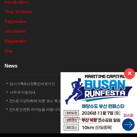
Introductions
Time Schedule
Registration
information
Registration
Map
N
ews
×
임시기록&사진확인바로가기
사무국 이동안내
[안내] 기상악화에 따른 코스 축소 운영 안내
[안내] 안전한 라이딩을 바랍니다
[안내] 상남 부녀회 김밥 단체주문 및 먹거리 부스 운영 안내
Select Language
▼
2026 세나 설악그란폰도 보험 가입 안내