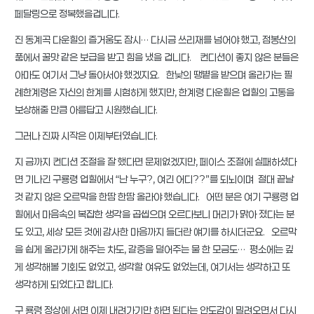
페달링으로 정복했을겁니다.
진 동계곡 다운힐의 즐거움도 잠시… 다시금 쓰리재를 넘어야 했고, 점봉산의
품에서 꿀맛 같은 보급을 받고 힘을 냈을 겁니다. 컨디션이 좋지 않은 분들은
아마도 여기서 그냥 돌아서야 했겠지요. 한낮의 땡볕을 받으며 올라가는 필
례한계령은 자신의 한계를 시험하게 했지만, 한계령 다운힐은 업힐의 고통을
보상해줄 만큼 아름답고 시원했습니다.
그러나 진짜 시작은 이제부터였습니다.
지 금까지 컨디션 조절을 잘 했다면 문제없겠지만, 페이스 조절에 실패하셨다
면 기나긴 구룡령 업힐에서 “난 누구?, 여긴 어디??”를 되뇌이며 절대 끝날
것 같지 않은 오르막을 한땀 한땀 올라야 했습니다. 어떤 분은 여기 구룡령 업
힐에서 마음속의 복잡한 생각을 곱씹으며 오르다보니 머리가 맑아 졌다는 분
도 있고, 세상 모든 것에 감사한 마음까지 들더란 얘기를 하시더군요. 오르막
을 쉽게 올라가게 해주는 차도, 갈증을 덜어주는 물 한 모금도… 평소에는 깊
게 생각해볼 기회도 없었고, 생각할 여유도 없었는데, 여기서는 생각하고 또
생각하게 되었다고 합니다.
구 룡령 정상에 서면 이제 내려가기만 하면 된다는 안도감이 밀려오면서 다시