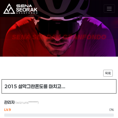
SENA SEORAK GRANFONDO
목록
2015 설악그란폰도를 마치고...
관리자
(wizruns*******)
LV.9
0%