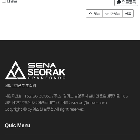
비밀글
댓글등록
윗글
아랫글
목록
설악그란폰도 조직위
사업자번호 : 132-86-30033 / 주소 : 경기도 남양주시 별내면 용암비루개길 165
개인정보보호책임자 : 이관수 대표 / 이메일 : wizrun@naver.com
Copyright © by 위즈런 솔루션 All right reserved.
Q
uic Menu