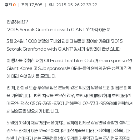
추천
0
|
조회 17,505
|
일시 2015-05-26 22:38:22
안녕하세요?
‘2015 Seorak Granfondo with GIANT ‘참가자 여러분
5월 24일, 1000 여명의 국내외 라이더 분들이 참여한 가운데 ‘2015
Seorak Granfondo with GIANT’ 행사가 성황리에 끝났습니다.
이 행사를 주최한 저희 Off-road Triathlon Club과 main sponsor인
Giant Korea 및 Sub sponsors는 여러분들의 열화와 같은 성원과 격려
에 머리 숙여 감사를 드립니다.
먼 저, 라이딩 도중 부상을 입은 분들께 깊은 위로의 말씀을 드리며 빠른 회복
을 기원합니다. 병원 치료를 받으신 경우, 보험사(현대해상화재 보험대리점
메드인- 팩스: 0505-365-6301,전화문의: 02-733-9598)에 연락하셔
서 보험금을 받으시기 바랍니다.
5 월의 햇살이 재잘거리듯 쏟아지는 날씨에 인제군 상남면을 출발한 설악그
란폰도 라이더 여러분들은 아름다운 미산계곡을 따라 대장정에 나섰습니다.
해발 1천미터가 넘는 구룡령을 넘어 우리를 가로막고 있는 조침령도 꾹꾹이