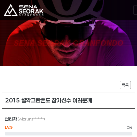
SENA SEORAK GRANFONDO
목록
2015 설악그란폰도 참가선수 여러분께
관리자
(wizruns*******)
LV.9
0%