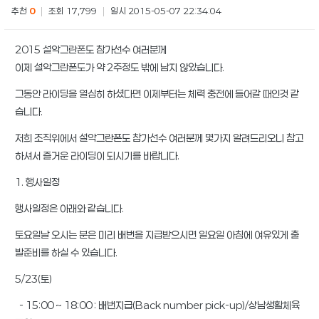
추천
0
|
조회 17,799
|
일시 2015-05-07 22:34:04
2015 설악그란폰도 참가선수 여러분께
이제 설악그란폰도가 약 2주정도 밖에 남지 않았습니다.
그동안 라이딩을 열심히 하셨다면 이제부터는 체력 충전에 들어갈 때인것 같
습니다.
저희 조직위에서 설악그란폰도 참가선수 여러분께 몇가지 알려드리오니 참고
하셔서 즐거운 라이딩이 되시기를 바랍니다.
1. 행사일정
행사일정은 아래와 같습니다.
토요일날 오시는 분은 미리 배번을 지급받으시면 일요일 아침에 여유있게 출
발준비를 하실 수 있습니다.
5/23(토)
- 15:00 ~ 18:00 : 배번지급(Back number pick-up)/상남생활체육