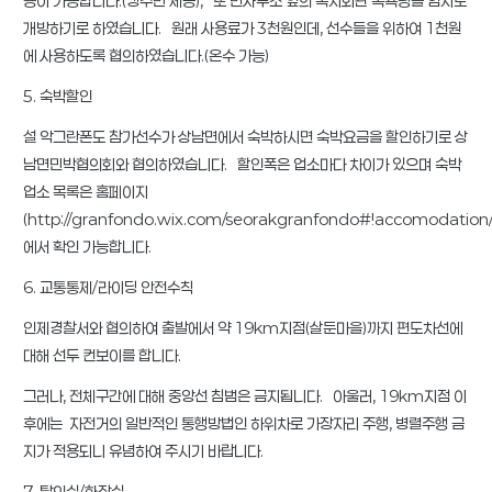
용이 가능합니다.(냉수만 제공), 또 면사무소 옆의 복지회관 목욕탕을 임시로
개방하기로 하였습니다. 원래 사용료가 3천원인데, 선수들을 위하여 1천원
에 사용하도록 협의하였습니다.(온수 가능)
5. 숙박할인
설 악그란폰도 참가선수가 상남면에서 숙박하시면 숙박요금을 할인하기로 상
남면민박협의회와 협의하였습니다. 할인폭은 업소마다 차이가 있으며 숙박
업소 목록은 홈페이지
(http://granfondo.wix.com/seorakgranfondo#!accomodation/
에서 확인 가능합니다.
6. 교통통제/라이딩 안전수칙
인제경찰서와 협의하여 출발에서 약 19km지점(살둔마을)까지 편도차선에
대해 선두 컨보이를 합니다.
그러나, 전체구간에 대해 중앙선 침범은 금지됩니다. 아울러, 19km지점 이
후에는 자전거의 일반적인 통행방법인 하위차로 가장자리 주행, 병렬주행 금
지가 적용되니 유념하여 주시기 바랍니다.
7. 탈의실/화장실