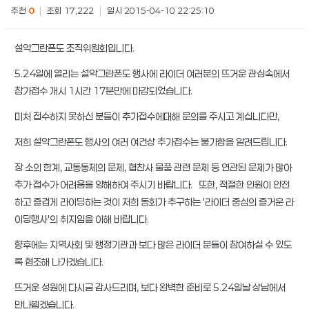
추천
0
|
조회 17,222
|
일시 2015-04-10 22:25:10
설악그란폰도 조직위원회입니다.
5.24일에 열리는 설악그란폰도 행사에 라이더 여러분의 뜨거운 관심속에서
참가접수 개시 1시간 17분만에 마감되었습니다.
미처 접수하지 못하신 분들이 추가접수에대해 문의를 주시고 계십니다만,
저희 설악그란폰도 행사의 여러 여건상 추가접수는 불가함을 알려드립니다.
장 소의 한계, 교통통제의 문제, 협찬사 물품 관련 문제 등 연관된 문제가 많아
추가 접수가 어려움을 양해하여 주시기 바랍니다. 또한, 적절한 인원이 안전
하고 즐겁게 라이딩하는 것이 저희 동회가 추구하는 '라이더 중심의 즐거운 라
이딩행사'의 취지임을 이해 바랍니다.
향후에는 지역사회 및 행정기관과 보다 많은 라이더 분들이 참여하실 수 있도
록 협조해 나가겠습니다.
뜨거운 성원에 다시금 감사드리며, 보다 완벽한 준비로 5.24일날 상남에서
만나뵙겠습니다.