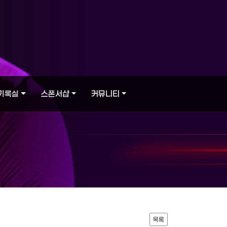
기록실
스폰서샵
커뮤니티
목록