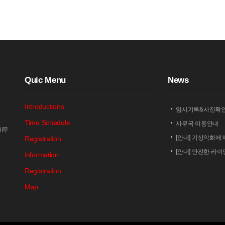
Q
uic Menu
N
ews
Introductions
임시기록&사진확
Time Schedule
사무국 이동안내
암비루
[안내] 기상악화에 
Registration
[안내] 안전한 라
information
[안내] 상남 부녀회
Registration
2026 세나 설악
Map