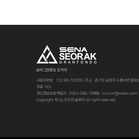
설악그란폰도 조직위
사업자번호 : 132-86-30033 / 주소 : 경기도 남양주시 별내면 용
개길 165
개인정보보호책임자 : 이관수 대표 / 이메일 : wizrun@naver.com
Copyright © by 위즈런 솔루션 All right reserved.