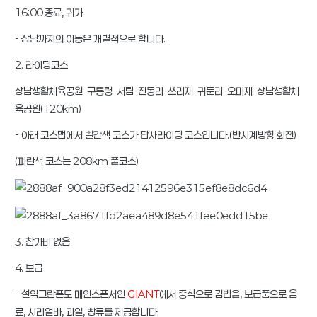
16:00 종료, 귀가
- 상남까지의 이동은 개별적으로 합니다.
2. 라이딩코스
상남생활체육공원-구룡령-서림-진동리-쓰리재-귀둔리-오미재-상남생활체
육공원(120km)
- 아래 코스맵에서 빨간색 코스가 답사라이딩 코스입니다.(반시계방향 회전)
(파란색 코스는 208km 풀코스)
3. 참가비 없음
4. 보급
- 설악그란폰도 메인스폰서인
GIANT
에서 중식으로 김밥을, 보급품으로 음
료, 시리얼바, 과일, 빵류를 제공합니다.