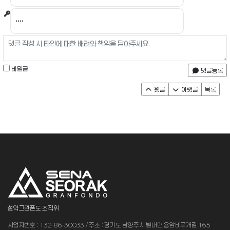
비밀글
댓글등록
윗글
아랫글
목록
설악그란폰도 조직위
사업자번호 : 132-86-30033 / 주소 : 경기도 남양주시 별내면 용암비루개길 165