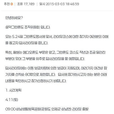
추천
0
|
조회 17,189
|
일시 2015-03-03 18:46:59
안녕하세요?
설악그란폰도 조직위원회 입니다.
오는 5.24일 그란폰도행사에 앞서, 라이딩코스에 대한 참가자 여러분의 이해
를 돕고자 답사라이딩을 합니다.
특히, 올해는 메디오폰도 부문은 없고, 그란폰도 코스도 작년과 조금 달라진
부분이 있어 그 부분을 위주로 답사라이딩을 할 예정입니다.
답사라이딩에는 이동 보급차량에 의한 보급이 지원되며, 여러가지 여건상 참
가자를 선착순 80명으로 제한합니다. 답사에 참가하시고자 하는 분은 아래
내용을 확인하시고 참가신청하시기 바랍니다.
1. 시간계획
4.11(토)
09:00 상남생활체육공원(강원도 인제군 상남면) 라이딩 출발