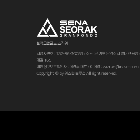
설악그란폰도 조직위
사업자번호 : 132-86-30033 / 주소 : 경기도 남양주시 별내면 용
개길 165
개인정보보호책임자 : 이관수 대표 / 이메일 : wizrun@naver.com
Copyright © by 위즈런 솔루션 All right reserved.