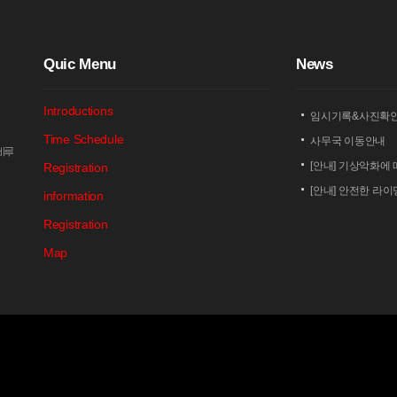
Q
uic Menu
N
ews
Introductions
임시기록&사진확
Time Schedule
사무국 이동안내
암비루
[안내] 기상악화에 
Registration
[안내] 안전한 라
information
[안내] 상남 부녀회
Registration
2026 세나 설악
Map