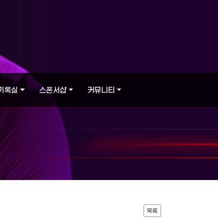
기록실
스폰서샵
커뮤니티
목록