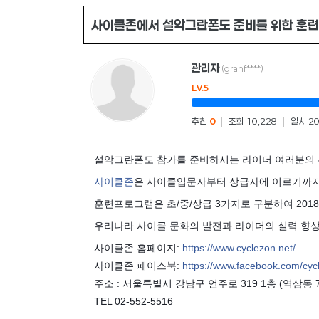
사이클존에서 설악그란폰도 준비를 위한 훈련
관리자
(granf****)
LV.5
추천
0
|
조회 10,228
|
일시 20
설악그란폰도 참가를 준비하시는 라이더 여러분의 
사이클존
은 사이클입문자부터 상급자에 이르기까지
훈련프로그램은 초/중/상급 3가지로 구분하여 20
우리나라 사이클 문화의 발전과 라이더의 실력 향
사이클존 홈페이지:
https://www.cyclezon.net/
사이클존 페이스북:
https://www.facebook.com/cyc
주소 : 서울특별시 강남구 언주로 319 1층 (역삼동 77
TEL 02-552-5516