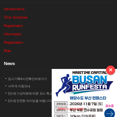
Introductions
Time Schedule
Registration
information
Registration
Map
N
ews
×
임시기록&사진확인바로가기
사무국 이동안내
[안내] 기상악화에 따른 코스 축소 운영 안내
[안내] 안전한 라이딩을 바랍니다
[안내] 상남 부녀회 김밥 단체주문 및 먹거리 부스 운영 안내
Select Language
▼
2026 세나 설악그란폰도 보험 가입 안내