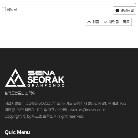
비밀글
댓글등록
윗글
아랫글
목록
설악그란폰도 조직위
사업자번호 : 132-86-30033 / 주소 : 경기도 남양주시 별내면 용암비루개길 165
개인정보보호책임자 : 이관수 대표 / 이메일 : wizrun@naver.com
Copyright © by 위즈런 솔루션 All right reserved.
Q
uic Menu