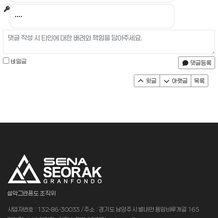
비밀글
댓글등록
윗글
아랫글
목록
설악그란폰도 조직위
사업자번호 : 132-86-30033 / 주소 : 경기도 남양주시 별내면 용암비루개길 165