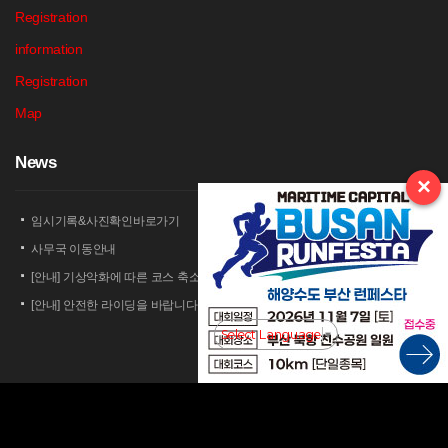
Registration
information
Registration
Map
N
ews
×
임시기록&사진확인바로가기
사무국 이동안내
[안내] 기상악화에 따른 코스 축소 운영 안내
[안내] 안전한 라이딩을 바랍니다
[안내] 상남 부녀회 김밥 단체주문 및 먹거리 부스 운영 안내
Select Language
▼
2026 세나 설악그란폰도 보험 가입 안내