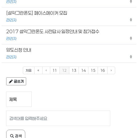
관리자
0
[설악그란폰도] 페이스메이커 모집
관리자
0
2017 설악그란폰도 사전답사 일정안내 및 참가접수
관리자
0
양도신청 안내
관리자
0
처음
«
‹
11
12
13
14
15
16
›
글쓰기
검색 조건
검색어 입력
검색