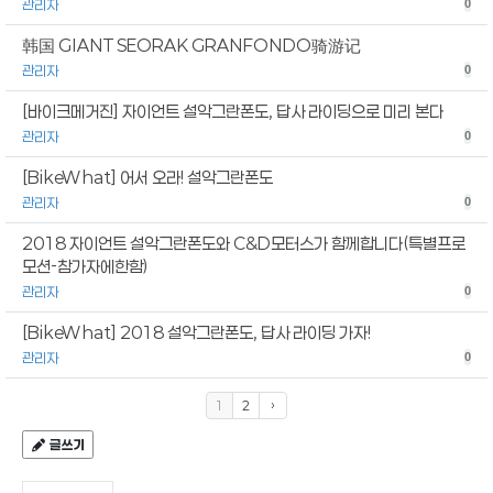
관리자
0
韩国 GIANT SEORAK GRANFONDO骑游记
관리자
0
[바이크메거진] 자이언트 설악그란폰도, 답사 라이딩으로 미리 본다
관리자
0
[BikeWhat] 어서 오라! 설악그란폰도
관리자
0
2018 자이언트 설악그란폰도와 C&D모터스가 함께합니다(특별프로
모션-참가자에한함)
관리자
0
[BikeWhat] 2018 설악그란폰도, 답사 라이딩 가자!
관리자
0
1
2
›
글쓰기
검색 조건