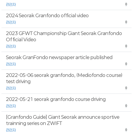
관리자
0
2024 Seorak Granfondo official video
관리자
0
2023 GFWT Championship Giant Seorak Granfondo
Official Video
관리자
0
Seorak GranFondo newspaper article published
관리자
0
2022-05-06 seorak granfondo, (Mediofondo course)
test driving
관리자
0
2022-05-21 seorak granfondo course driving
관리자
0
[Granfondo Guide] Giant Seorak announce sportive
trainning series on ZWIFT
관리자
0