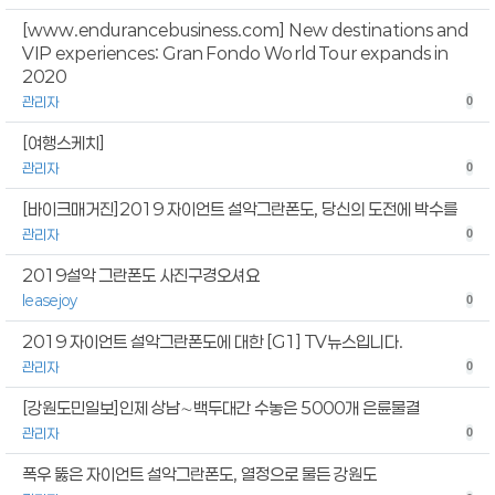
[www.endurancebusiness.com] New destinations and
VIP experiences: Gran Fondo World Tour expands in
2020
관리자
0
[여행스케치]
관리자
0
[바이크매거진]2019 자이언트 설악그란폰도, 당신의 도전에 박수를
관리자
0
2019설악 그란폰도 사진구경오셔요
leasejoy
0
2019 자이언트 설악그란폰도에 대한 [G1] TV뉴스입니다.
관리자
0
[강원도민일보]인제 상남∼백두대간 수놓은 5000개 은륜물결
관리자
0
폭우 뚫은 자이언트 설악그란폰도, 열정으로 물든 강원도