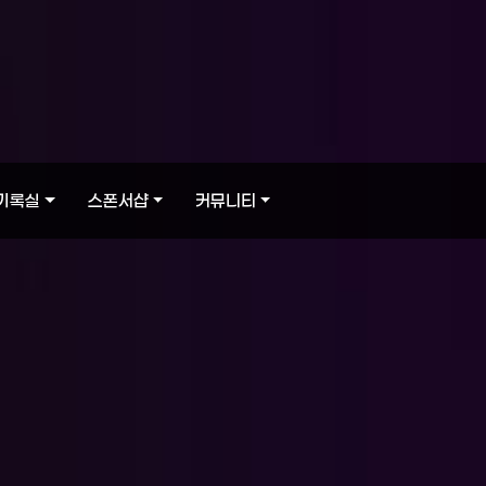
기록실
스폰서샵
커뮤니티