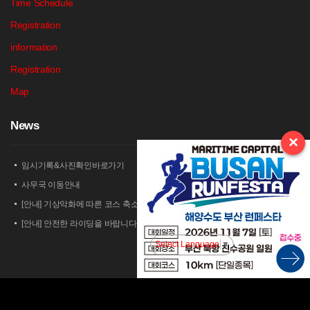
Time Schedule
Registration
information
Registration
Map
N
ews
×
임시기록&사진확인바로가기
사무국 이동안내
[안내] 기상악화에 따른 코스 축소 운영 안내
[안내] 안전한 라이딩을 바랍니다
[안내] 상남 부녀회 김밥 단체주문 및 먹거리 부스 운영 안내
Select Language
▼
2026 세나 설악그란폰도 보험 가입 안내