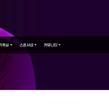
기록실
스폰서샵
커뮤니티