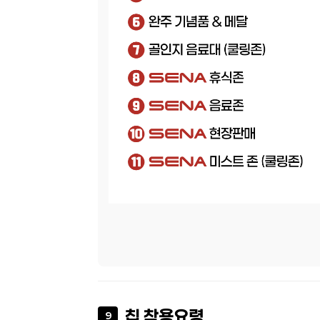
칩 착용요령
9