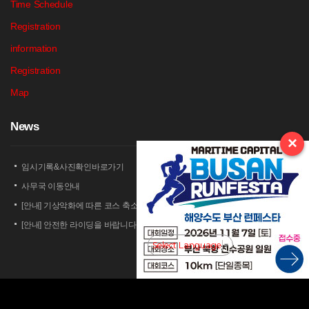
Time Schedule
Registration
information
Registration
Map
N
ews
×
임시기록&사진확인바로가기
사무국 이동안내
[안내] 기상악화에 따른 코스 축소 운영 안내
[안내] 안전한 라이딩을 바랍니다
[안내] 상남 부녀회 김밥 단체주문 및 먹거리 부스 운영 안내
Select Language
▼
2026 세나 설악그란폰도 보험 가입 안내