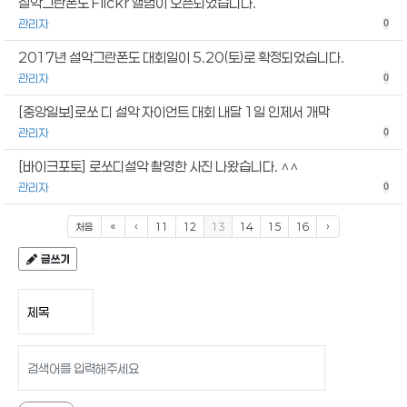
설악그란폰도 Flickr 앨범이 오픈되었습니다.
관리자
0
2017년 설악그란폰도 대회일이 5.20(토)로 확정되었습니다.
관리자
0
[중앙일보]로쏘 디 설악 자이언트 대회 내달 1일 인제서 개막
관리자
0
[바이크포토] 로쏘디설악 촬영한 사진 나왔습니다. ^^
관리자
0
처음
«
‹
11
12
13
14
15
16
›
글쓰기
검색 조건
검색어 입력